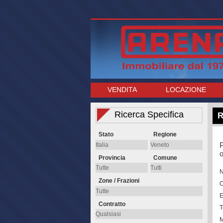
VENDITA
LOCAZIONE
Ricerca Specifica
R
Stato
Regione
P
o
Provincia
Comune
Zone / Frazioni
E
Contratto
T
M