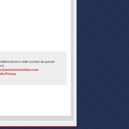
mmobiliare Arena e dalle societa' da questa
rzi.
fo@arenaimmobiliare.com
lla Privacy