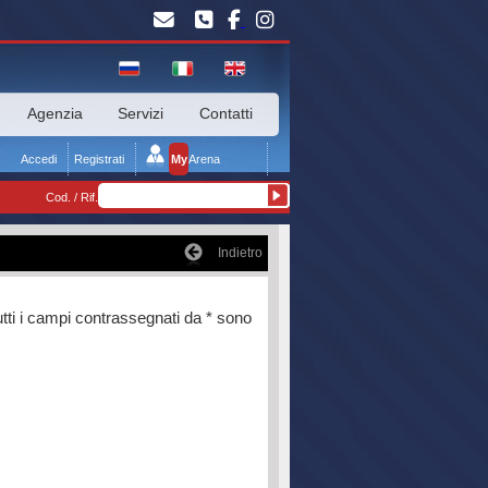
Agenzia
Servizi
Contatti
Accedi
Registrati
My
Arena
Cod. / Rif.
Indietro
tti i campi contrassegnati da * sono