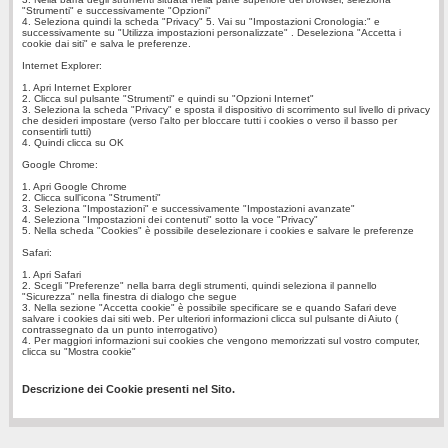
"Strumenti" e successivamente "Opzioni"
4. Seleziona quindi la scheda "Privacy" 5. Vai su "Impostazioni Cronologia:" e
successivamente su "Utilizza impostazioni personalizzate" . Deseleziona "Accetta i
cookie dai siti" e salva le preferenze.
Internet Explorer:
1. Apri Internet Explorer
2. Clicca sul pulsante "Strumenti" e quindi su "Opzioni Internet"
3. Seleziona la scheda "Privacy" e sposta il dispositivo di scorrimento sul livello di privacy
che desideri impostare (verso l'alto per bloccare tutti i cookies o verso il basso per
consentirli tutti)
4. Quindi clicca su OK
Google Chrome:
1. Apri Google Chrome
2. Clicca sull'icona "Strumenti"
3. Seleziona "Impostazioni" e successivamente "Impostazioni avanzate"
4. Seleziona "Impostazioni dei contenuti" sotto la voce "Privacy"
5. Nella scheda "Cookies" è possibile deselezionare i cookies e salvare le preferenze
Safari:
1. Apri Safari
2. Scegli "Preferenze" nella barra degli strumenti, quindi seleziona il pannello
"Sicurezza" nella finestra di dialogo che segue
3. Nella sezione "Accetta cookie" è possibile specificare se e quando Safari deve
salvare i cookies dai siti web. Per ulteriori informazioni clicca sul pulsante di Aiuto (
contrassegnato da un punto interrogativo)
4. Per maggiori informazioni sui cookies che vengono memorizzati sul vostro computer,
clicca su "Mostra cookie"
Descrizione dei Cookie presenti nel Sito.