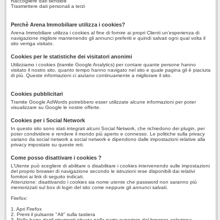
Raccogliere dati sensibili
Trasmettere dati personali a terzi
Perchè Arena Immobiliare utilizza i cookies?
Arena Immobiliare utilizza i cookies al fine di fornire ai propri Clienti un'esperienza di
navigazione migliore mantenendo gli annunci preferiti e quindi salvati ogni qual volta il
sito vemga visitato.
Cookies per le statistiche dei visitatori anonimi
Utilizziamo i cookies (tramite Google Analytics) per contare quante persone hanno
visitato il nostro sito, quanto tempo hanno navigato nel sito e quale pagina gli è piaciuta
di più. Queste informazioni ci aiutano continuamente a migliorare il sito.
Cookies pubblicitari
Tramite Google AdWords potrebbero esser utilizzate alcune informazioni per poter
visualizzare su Google le nostre offerte.
Cookies per i Social Network
In questo sito sono stati integrati alcuni Social Network, che richiedono dei plugin, per
poter condividere e rendere il mondo più aperto e connesso. Le politiche sulla privacy
variano da social network a social network e dipendono dalle impostazioni relative alla
privacy impostate su queste reti.
Come posso disattivare i cookies ?
L’Utente può scegliere di abilitare o disabilitare i cookies intervenendo sulle impostazioni
del proprio browser di navigazione secondo le istruzioni rese disponibili dai relativi
fornitori ai link di seguito indicati.
Attenzione: disattivando i cookies sia nome utente che password non saranno più
memorizzati sul box di login del sito come neppure gli annunci salvati.
Firefox:
1. Apri Firefox
2. Premi il pulsante "Alt" sulla tastiera
3. Nella barra degli strumenti situata nella parte superiore del browser, seleziona