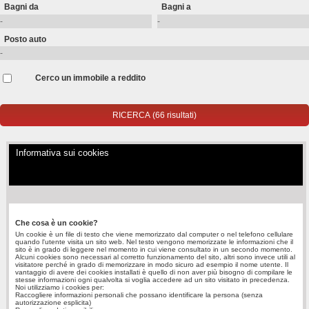
Bagni da
Bagni a
Posto auto
Cerco un immobile a reddito
Informativa sui cookies
Che cosa è un cookie?
Un cookie è un file di testo che viene memorizzato dal computer o nel telefono cellulare
quando l'utente visita un sito web. Nel testo vengono memorizzate le informazioni che il
sito è in grado di leggere nel momento in cui viene consultato in un secondo momento.
Alcuni cookies sono necessari al corretto funzionamento del sito, altri sono invece utili al
visitatore perché in grado di memorizzare in modo sicuro ad esempio il nome utente. Il
vantaggio di avere dei cookies installati è quello di non aver più bisogno di compilare le
stesse informazioni ogni qualvolta si voglia accedere ad un sito visitato in precedenza.
Noi utilizziamo i cookies per:
Raccogliere informazioni personali che possano identificare la persona (senza
autorizzazione esplicita)