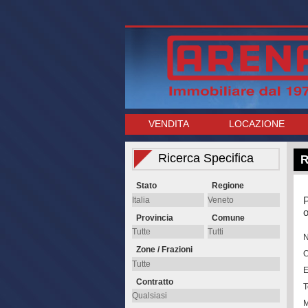
VENDITA
LOCAZIONE
Ricerca Specifica
R
Stato
Regione
P
o
Provincia
Comune
Zone / Frazioni
E
Contratto
T
M