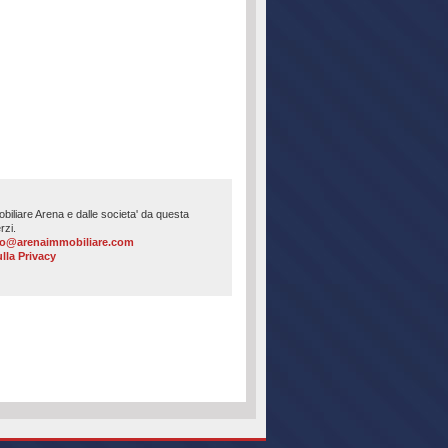
mmobiliare Arena e dalle societa' da questa
rzi.
fo@arenaimmobiliare.com
lla Privacy