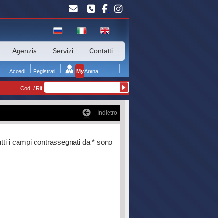
Agenzia
Servizi
Contatti
Accedi
Registrati
My
Arena
Cod. / Rif.
Indietro
tti i campi contrassegnati da * sono