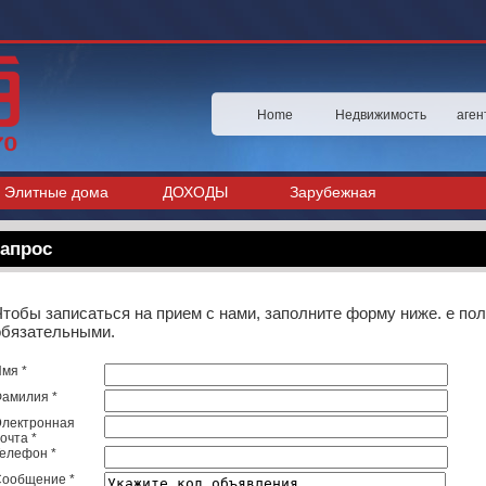
Home
Недвижимость
аген
Элитные дома
ДОХОДЫ
Зарубежная
апрос
Чтобы записаться на прием с нами, заполните форму ниже. е пол
обязательными.
мя *
амилия *
Электронная
очта *
елефон *
Сообщение *