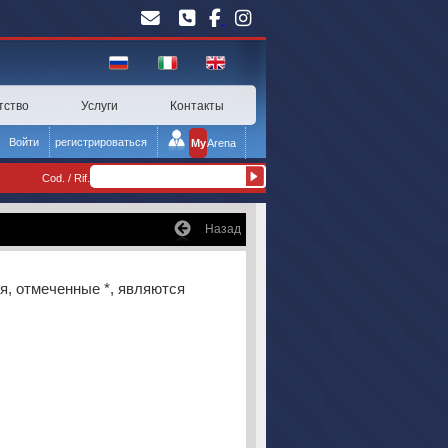
тство
Услуги
Контакты
Войти
регистрироваться
My
Arena
Cod. / Rif.
Назад
я, отмеченные *, являются