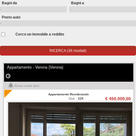
Bagni da
Bagni a
Posto auto
Cerco un immobile a reddito
Appartamento - Verona (Verona)
Ricevi e-mail alert
Appartamento Residenziale
€ 450.000,00
Cod. :
225