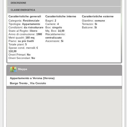
DESCRIZIONE
CLASSE ENERGETICA
Caratteristiche generali
Caratteristiche interne
Caratteristiche esterne
Categoria:
Bagni:
Giardino:
Residenziale
2
comune
Tipologia:
Camere:
Terrazzo:
Appartamento
4
Si
Condizioni:
Box:
Balcone:
da ristrutturare
singolo
Si
Stato al Rogito:
Mq. Box:
libero
14,00
Anno di costruzione:
Riscaldamento:
1980
Metri quadri:
160 mq
centralizzato
Piano:
Ascensore:
su più livelli
Si
Totale piani:
5
Spese cond. mensili:
€
110,00
Oneri Primari:
No
Oneri Secondari:
No
Mappa
Appartamento a Verona (Verona)
Borgo Trento , Via Cesiolo